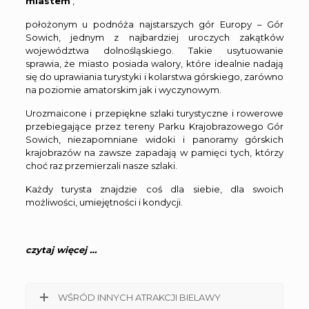
miastem
,
położonym u podnóża najstarszych gór Europy – Gór
Sowich, jednym z najbardziej uroczych zakątków
województwa dolnośląskiego. Takie usytuowanie
sprawia, że miasto posiada walory, które idealnie nadają
się do uprawiania turystyki i kolarstwa górskiego, zarówno
na poziomie amatorskim jak i wyczynowym.
Urozmaicone i przepiękne szlaki turystyczne i rowerowe
przebiegające przez tereny Parku Krajobrazowego Gór
Sowich, niezapomniane widoki i panoramy górskich
krajobrazów na zawsze zapadają w pamięci tych, którzy
choć raz przemierzali nasze szlaki.
Każdy turysta znajdzie coś dla siebie, dla swoich
możliwości, umiejętności i kondycji.
czytaj więcej …
WŚRÓD INNYCH ATRAKCJI BIELAWY