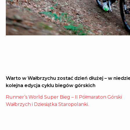
Warto w Wałbrzychu zostać dzień dłużej – w niedzie
kolejna edycja cyklu biegów górskich
Runner’s World Super Bieg – II Półmaraton Górski
Wałbrzych i Dziesiątka Staropolanki.