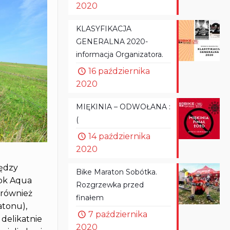
2020
KLASYFIKACJA
GENERALNA 2020-
informacja Organizatora.
16 października
2020
MIĘKINIA – ODWOŁANA :
(
14 października
2020
iędzy
Bike Maraton Sobótka.
bok Aqua
Rozgrzewka przed
 również
finałem
atonu),
7 października
delikatnie
2020