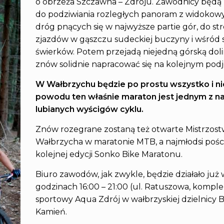
o obrzeża Szczawna – Zdroju. Zawodnicy będą m
do podziwiania rozległych panoram z widokow
dróg pnących się w najwyższe partie gór, do s
zjazdów w gąszczu sudeckiej buczyny i wśród s
świerków. Potem przejadą niejedną górską dol
znów solidnie napracować się na kolejnym podj
W Wałbrzychu będzie po prostu wszystko i ni
powodu ten właśnie maraton jest jednym z na
lubianych wyścigów cyklu.
Znów rozegrane zostaną też otwarte Mistrzos
Wałbrzycha w maratonie MTB, a najmłodsi pości
kolejnej edycji Sonko Bike Maratonu.
Biuro zawodów, jak zwykle, będzie działało już 
godzinach 16:00 – 21:00 (ul. Ratuszowa, komple
sportowy Aqua Zdrój w wałbrzyskiej dzielnicy B
Kamień.