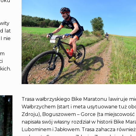
roku
wity
d lat
I nie
am
ci
kich.
Trasa wałbrzyskiego Bike Maratonu lawiruje m
Wałbrzychem (start i meta usytuowane tuż o
Zdroju), Boguszowem – Gorce (ta miejscowość
napisała swój własny rozdział w historii Bike Mar
Lubominem i Jabłowem. Trasa zahacza również 