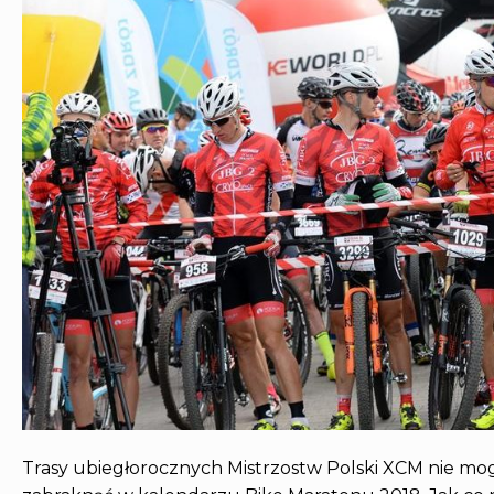
Trasy ubiegłorocznych Mistrzostw Polski XCM nie mo