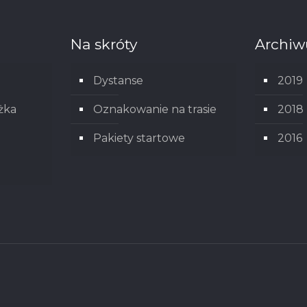
Na skróty
Archi
Dystanse
2019
żka
Oznakowanie na trasie
2018
Pakiety startowe
2016