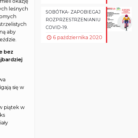
ieli okazję
ych leśnych
SOBÓTKA- ZAPOBIEGAJ
tromych
ROZPRZESTRZENIANIU
trzelistych
COVID-19.
iną aby
6 października 2020
eździe.
e bez
jbardziej
twa
gają się w
w piątek w
ks
iały