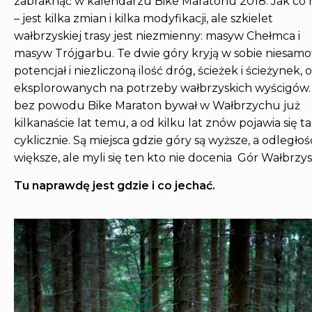
zabraknąć w kalendarzu Bike Maratonu 2018. Jak co 
– jest kilka zmian i kilka modyfikacji, ale szkielet
wałbrzyskiej trasy jest niezmienny: masyw Chełmca i
masyw Trójgarbu. Te dwie góry kryją w sobie niesamo
potencjał i niezliczoną ilość dróg, ścieżek i ścieżynek, o
eksplorowanych na potrzeby wałbrzyskich wyścigów. 
bez powodu Bike Maraton bywał w Wałbrzychu już
kilkanaście lat temu, a od kilku lat znów pojawia się t
cyklicznie. Są miejsca gdzie góry są wyższe, a odległoś
większe, ale myli się ten kto nie docenia Gór Wałbrzys
Tu naprawdę jest gdzie i co jechać.