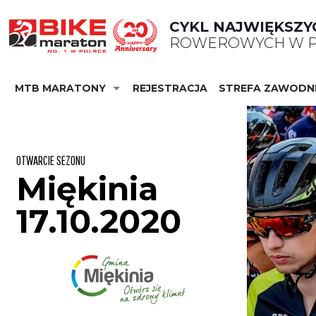
CYKL NAJWIĘKSZY
ROWEROWYCH W P
MTB MARATONY
REJESTRACJA
STREFA ZAWODN
OTWARCIE SEZONU
Miękinia
17.10.2020