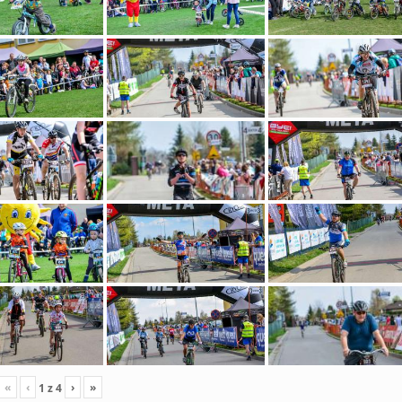
«
‹
›
»
1
z
4