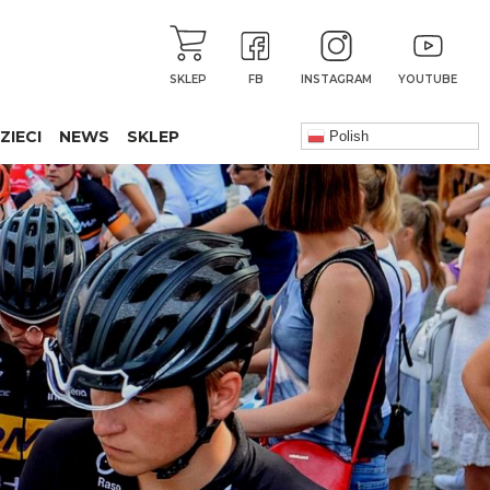
SKLEP
FB
INSTAGRAM
YOUTUBE
ZIECI
NEWS
SKLEP
Polish